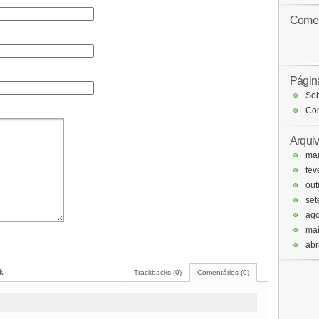
Comen
Págin
Sob
Con
Arqui
ma
fev
out
set
ago
ma
abr
k
Trackbacks (0)
Comentários (0)