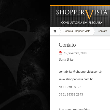
Sobre a Shopper Vista
Contato
Contato
15, fevereiro, 2013
Sonia Bittar
soniabittar@shoppervista.com.br
www.shoppervista.com.br
55 11 2691 9122
55 11 99332 2343
Seu nome (obrigatório)