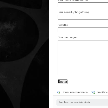
Seu e-mail (obrigatório)
Assunto
Sua mensagem
Deixar um comentário
Trackbac
Nenhum comentário ainda.