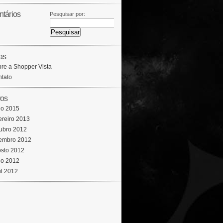
tários
Pesquisar por:
as
re a Shopper Vista
tato
vos
io 2015
ereiro 2013
ubro 2012
embro 2012
sto 2012
io 2012
il 2012