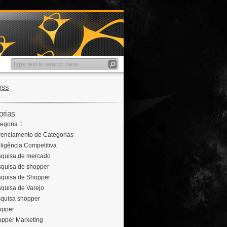
RSS
orias
egoria 1
enciamento de Categorias
eligência Competitiva
quisa de mercado
quisa de shopper
quisa de Shopper
quisa de Varejo
quisa shopper
opper
pper Marketing