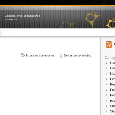
Conexão entre os shoppers e
as marcas
Ir para os comentários
Deixar um comentário
Categ
Cat
Ger
Int
Pes
Pes
Pes
Pes
pes
Sh
Sho